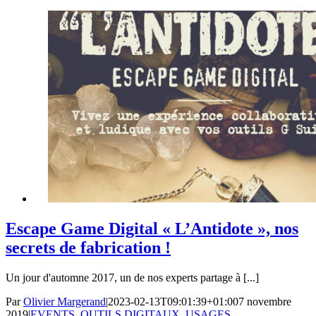
Escape Game Digital « L’Antidote », nos
secrets de fabrication !
Un jour d'automne 2017, un de nos experts partage à [...]
Par
Olivier Margerand
|
2023-02-13T09:01:39+01:00
7 novembre
2019
|
EVENTS
,
OUTILS DIGITAUX
,
USAGES