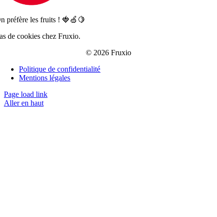
n préfère les fruits ! 🍓🍏🍋
as de cookies chez Fruxio.
© 2026 Fruxio
Politique de confidentialité
Mentions légales
Page load link
Aller en haut