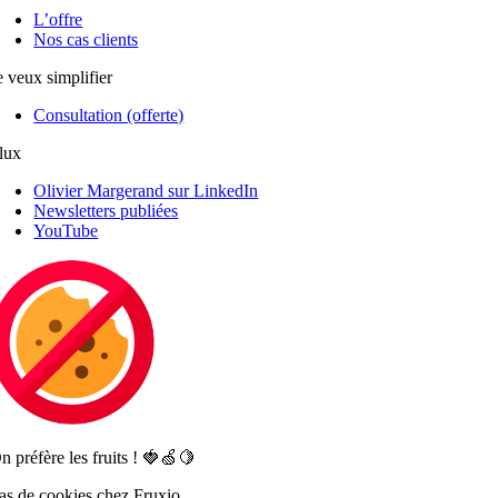
L’offre
Nos cas clients
e veux simplifier
Consultation (offerte)
lux
Olivier Margerand sur LinkedIn
Newsletters publiées
YouTube
n préfère les fruits ! 🍓🍏🍋
as de cookies chez Fruxio.