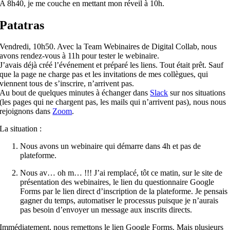
A 8h40, je me couche en mettant mon réveil à 10h.
Patatras
Vendredi, 10h50. Avec la Team Webinaires de Digital Collab, nous
avons rendez-vous à 11h pour tester le webinaire.
J’avais déjà créé l’événement
et
préparé les liens. Tout était prêt. Sauf
que la page ne charge pas
et
les invitations de mes collègues, qui
viennent tous de s’inscrire, n’arrivent pas.
Au bout de quelques minutes à échanger dans
Slack
sur nos situations
(les pages qui ne chargent pas, les mails qui n’arrivent pas), nous nous
rejoignons dans
Zoom
.
La situation :
Nous avons un webinaire qui démarre dans 4h
et
pas de
plateforme.
Nous av… oh m… !!! J’ai remplacé, tôt ce matin, sur le site de
présentation des webinaires, le lien du questionnaire Google
Forms par le lien direct d’inscription de la plateforme. Je pensais
gagner du temps, automatiser le processus puisque je n’aurais
pas besoin d’envoyer un message aux inscrits directs.
Immédiatement, nous remettons le lien Google Forms. Mais plusieurs