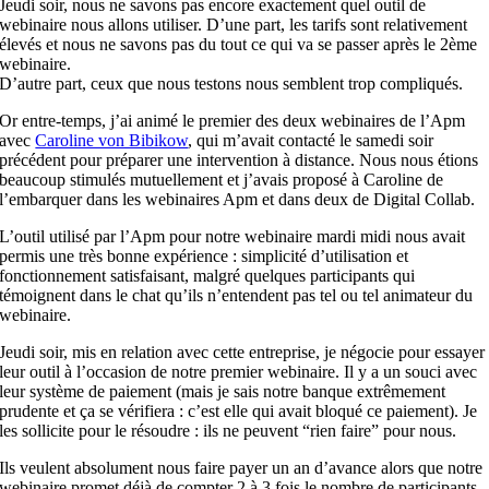
Jeudi soir, nous ne savons pas encore exactement quel outil de
webinaire nous allons utiliser. D’une part, les tarifs sont relativement
élevés
et
nous ne savons pas du tout ce qui va se passer après le 2ème
webinaire.
D’autre part, ceux que nous testons nous semblent trop compliqués.
Or entre-temps, j’ai animé le premier des deux webinaires de l’Apm
avec
Caroline von Bibikow
, qui m’avait contacté le samedi soir
précédent pour préparer une intervention à distance. Nous nous étions
beaucoup stimulés mutuellement
et
j’avais proposé à Caroline de
l’embarquer dans les webinaires Apm
et
dans deux de Digital Collab.
L’outil utilisé par l’Apm pour notre webinaire mardi midi nous avait
permis une très bonne expérience : simplicité d’utilisation
et
fonctionnement satisfaisant, malgré quelques participants qui
témoignent dans le chat qu’ils n’entendent pas tel ou tel animateur du
webinaire.
Jeudi soir, mis en relation avec cette entreprise, je négocie pour essayer
leur outil à l’occasion de notre premier webinaire. Il y a un souci avec
leur système de paiement (mais je sais notre banque extrêmement
prudente
et
ça se vérifiera : c’
est
elle qui avait bloqué ce paiement). Je
les sollicite pour le résoudre : ils ne peuvent “rien faire” pour nous.
Ils veulent absolument nous faire payer un an d’avance alors que notre
webinaire promet déjà de compter 2 à 3 fois le nombre de participants