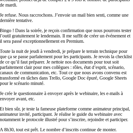
de mardi.
Je refuse. Nous raccrochons. J’envoie un mail bien senti, comme une
dernière tentative.
Bingo ! Dans la soirée, je reçois confirmation que nous pourrons tester
l’outil gratuitement le lendemain. Il me suffit de créer un événement
et
il sera passé exceptionnellement en Premium.
Toute la nuit de jeudi à vendredi, je prépare le terrain technique pour
que ça se passe parfaitement pour les participants. Je revois la checklist
de ce qu’il faut préparer. Je nettoie nos documents pour tout soit
parfaitement clair pour mes collègues : rôles, état d’esprit, scénario,
canaux de communication, etc. Tout ce que nous avons convenu
est
transformé en tâches dans Trello, Google Doc épuré, Google Sheets
pour le scénario minuté.
Je crée le questionnaire à envoyer après le webinaire, les e-mails à
envoyer avant, etc.
Et
bien sûr, je teste la fameuse plateforme comme animateur principal,
animateur invité, participant. Je réalise le guide du webinaire avec
notamment le protocole illustré pour s’inscrire, rejoindre
et
participer.
A 8h30, tout
est
prêt. Le nombre d’inscrits continue de monter.