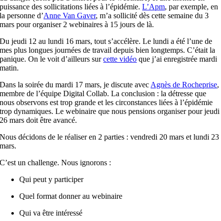
puissance des sollicitations liées à l’épidémie.
L’Apm
, par exemple, en
la personne d’
Anne Van Gaver
, m’a sollicité dès cette semaine du 3
mars pour organiser 2 webinaires à 15 jours de là.
Du jeudi 12 au lundi 16 mars, tout s’accélère. Le lundi a été l’une de
mes plus longues journées de travail depuis bien longtemps. C’était la
panique. On le voit d’ailleurs sur
cette vidéo
que j’ai enregistrée mardi
matin.
Dans la soirée du mardi 17 mars, je discute avec
Agnès de Rocheprise
,
membre de l’équipe Digital Collab. La conclusion : la détresse que
nous observons
est
trop grande
et
les circonstances liées à l’épidémie
trop dynamiques. Le webinaire que nous pensions organiser pour jeudi
26 mars doit être avancé.
Nous décidons de le réaliser en 2 parties : vendredi 20 mars
et
lundi 23
mars.
C’
est
un challenge. Nous ignorons :
Qui peut y participer
Quel format donner au webinaire
Qui va être intéressé