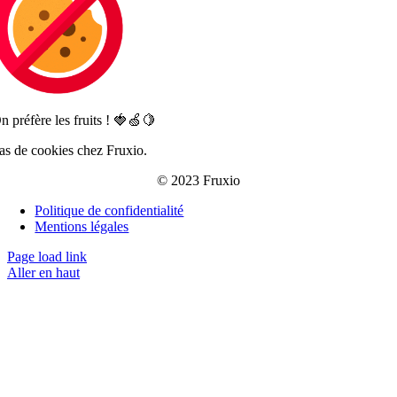
n préfère les fruits ! 🍓🍏🍋
as de cookies chez Fruxio.
© 2023 Fruxio
Politique de confidentialité
Mentions légales
Page load link
Aller en haut