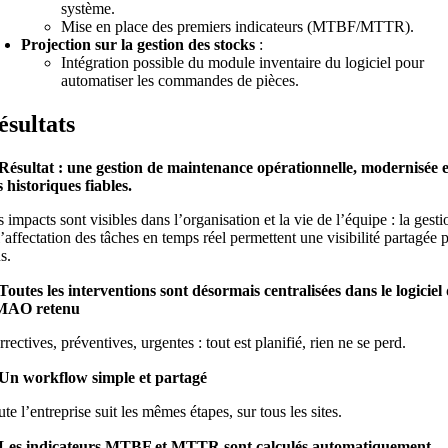
système.
Mise en place des premiers indicateurs (MTBF/MTTR).
Projection sur la gestion des stocks
:
Intégration possible du module inventaire du logiciel pour
automatiser les commandes de pièces.
ésultats
Résultat : une gestion de maintenance opérationnelle, modernisée e
 historiques fiables.
 impacts sont visibles dans l’organisation et la vie de l’équipe : la gesti
l’affectation des tâches en temps réel permettent une visibilité partagée 
s.
Toutes les interventions sont désormais centralisées dans le logiciel
AO retenu
rectives, préventives, urgentes : tout est planifié, rien ne se perd.
Un workflow simple et partagé
te l’entreprise suit les mêmes étapes, sur tous les sites.
Les indicateurs MTBF et MTTR sont calculés automatiquement