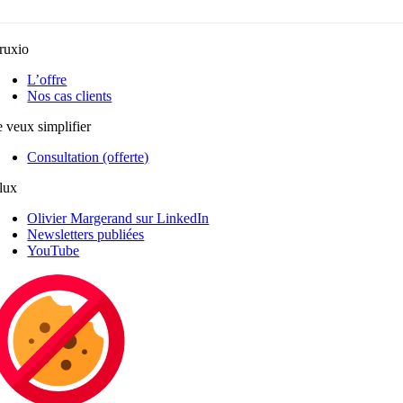
ruxio
L’offre
Nos cas clients
e veux simplifier
Consultation (offerte)
lux
Olivier Margerand sur LinkedIn
Newsletters publiées
YouTube