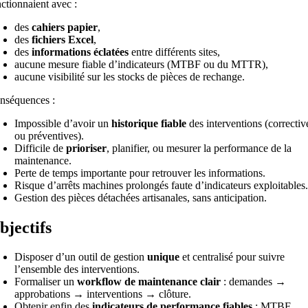
ctionnaient avec :
des
cahiers papier
,
des
fichiers Excel
,
des
informations éclatées
entre différents sites,
aucune mesure fiable d’indicateurs (MTBF ou du MTTR),
aucune visibilité sur les stocks de pièces de rechange.
nséquences :
Impossible d’avoir un
historique fiable
des interventions (correctiv
ou préventives).
Difficile de
prioriser
, planifier, ou mesurer la performance de la
maintenance.
Perte de temps importante pour retrouver les informations.
Risque d’arrêts machines prolongés faute d’indicateurs exploitables
Gestion des pièces détachées artisanales, sans anticipation.
bjectifs
Disposer d’un outil de gestion
unique
et centralisé pour suivre
l’ensemble des interventions.
Formaliser un
workflow de maintenance clair
: demandes →
approbations → interventions → clôture.
Obtenir enfin des
indicateurs de performance fiables
: MTBF,