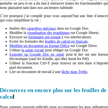
perturbe un peu et on a du mal à retrouver toutes les fonctionnalités qu
nous plaisaient tant dans nos anciennes habitude.
C’est pourquoi j’ai compilé pour vous aujourd’hui une liste d’astuce
qui vous simplifient la vie :
Insérer des
caractères spéciaux
dans un Google Doc.
Modifier la
visualisation des graphiques
sur Google Sheets.
Envoyer un
formulaire pré-rempli
à vos interlocuteurs.
Ecrire les formules des
feuilles de calcul en français
.
Modifier un document au format Office
sur Google Drive.
Utiliser
la saisie vocale
pour rédiger un Google Doc
Exporter un Google Doc en .epub
pour le lire sur une liseus
électronique (sauf les Kindle, qui elles lisent les Pdf)
Utiliser la fonction Ctrl+F pour trouver un mot dans n’import
quel document.
Lier un document de travail à une
tâche dans Trello
.
Découvrez en encore plus sur les feuilles de
calcu
l
Nous sommes souvent sollicités pour accompagner les gros utilisateur